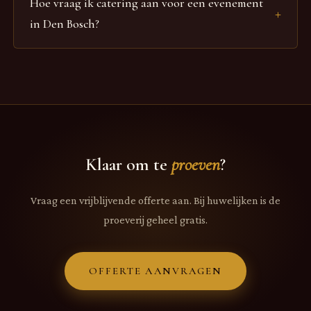
nodig. Wij houden ook rekening met lactosevrije,
Hoe vraag ik catering aan voor een evenement
glutenvrije en notenvrije diëten.
in Den Bosch?
Via onze online configurator stelt u zelf uw pakket samen
en ontvangt u direct een prijsindicatie inclusief
bezorgkosten naar Den Bosch. Liever even overleggen?
Stuur een WhatsApp naar 06 20 77 76 24 — we proberen
binnen 24 uur te reageren.
Klaar om te
proeven
?
Vraag een vrijblijvende offerte aan. Bij huwelijken is de
proeverij geheel gratis.
OFFERTE AANVRAGEN